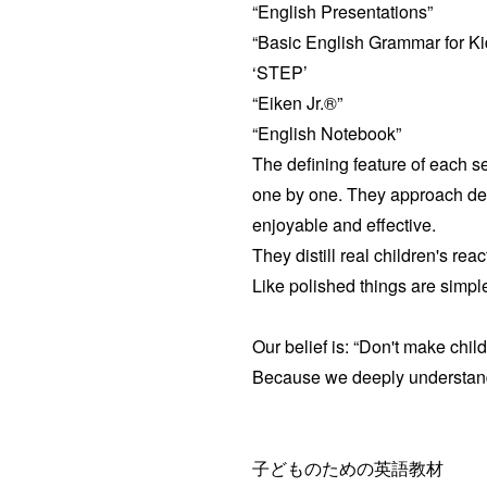
“English Presentations”
“Basic English Grammar for Ki
‘STEP’
“Eiken Jr.®”
“English Notebook”
The defining feature of each se
one by one. They approach desi
enjoyable and effective.
They distill real children's re
Like polished things are simpl
Our belief is: “Don't make child
Because we deeply understand c
子どものための英語教材