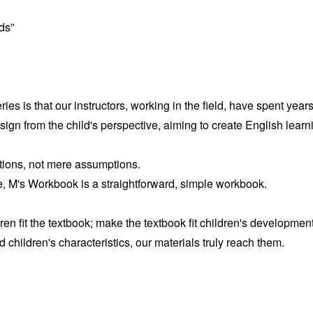
ds”
ries is that our instructors, working in the field, have spent year
gn from the child's perspective, aiming to create English learni
actions, not mere assumptions.
e, M's Workbook is a straightforward, simple workbook.
ren fit the textbook; make the textbook fit children's development
hildren's characteristics, our materials truly reach them.