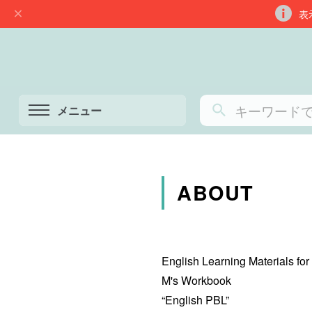
表
メニュー
ABOUT
English Learning Materials for
M's Workbook
“English PBL”