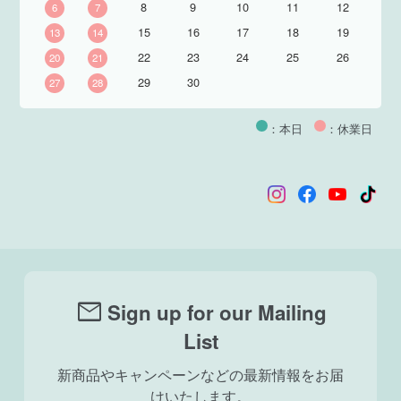
8
9
10
11
12
6
7
15
16
17
18
19
13
14
22
23
24
25
26
20
21
29
30
27
28
：本日
：休業日
mail
Sign up for our Mailing
List
新商品やキャンペーンなどの最新情報をお届
けいたします。