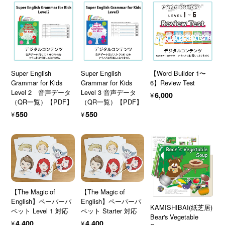
Super English
Super English
【Word Builder 1〜
Grammar for Kids
Grammar for Kids
6】Review Test
Level 2 音声データ
Level 3 音声データ
¥6,000
（QR一覧）【PDF】
（QR一覧）【PDF】
¥550
¥550
【The Magic of
【The Magic of
English】ペーパーパ
English】ペーパーパ
KAMISHIBAI(紙芝居)
ペット Level 1 対応
ペット Starter 対応
Bear's Vegetable
¥4,400
¥4,400