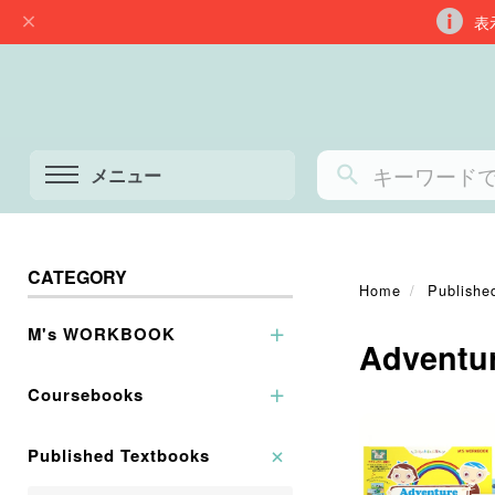
表
メニュー
CATEGORY
Home
Publishe
M's WORKBOOK
Adventu
Listening（聞く力）
Coursebooks
Reading（読む力）
Come to Live
Published Textbooks
Speaking（話す力）
Come to Live Lite
Writing（書く力）