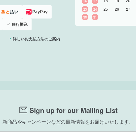
18
19
20
16
17
25
26
27
23
24
30
31
銀行振込
詳しいお支払方法のご案内
mail
Sign up for our Mailing List
新商品やキャンペーンなどの最新情報をお届けいたします。