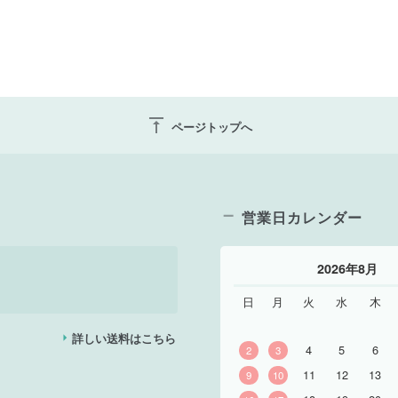
vertical_align_top
ページトップへ
営業日カレンダー
2026年8月
日
月
火
水
木
詳しい送料はこちら
4
5
6
2
3
11
12
13
9
10