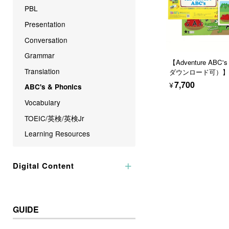
PBL
Kinder World
Critical Thinking (追求的思考を
する力)
Presentation
Presentation（発表する力）
Conversation
Grammar（文法の力）
Grammar
【Adventure ABC
Vocabulary（語彙力）
Translation
ダウンロード可）】
¥7,700
Creativity（創造力）
ABC's & Phonics
Research（調査力）
Vocabulary
Problem Solving（問題解決
TOEIC/英検/英検Jr
力）
Learning Resources
Logical Thinking（論理的思考
力）
Digital Content
Expression（表現力）
Super English Grammar for Ki
ds
GUIDE
Word Builder