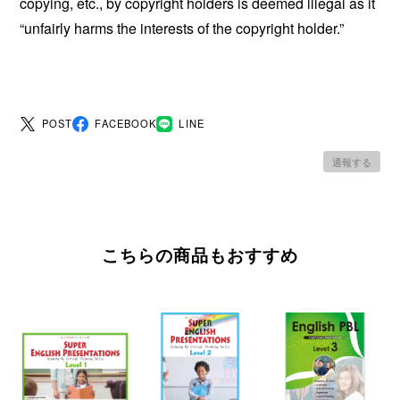
copying, etc., by copyright holders is deemed illegal as it
“unfairly harms the interests of the copyright holder.”
POST
FACEBOOK
LINE
通報する
こちらの商品もおすすめ