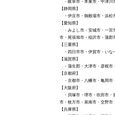
・岐阜市・本巣市・中津川
【静岡県】
・伊豆市・御殿場市・浜松市
【愛知県】
・みよし市・安城市・一宮市
市・尾張旭市・稲沢市・蒲郡
【三重県】
・四日市市・伊賀市・いな
【滋賀県】
・蒲生郡・大津市・彦根市・
【京都府】
・京都市・八幡市・亀岡市・
【大阪府】
・貝塚市・堺市・吹田市・泉
市・枚方市・泉南市・交野市
【兵庫県】