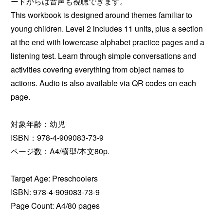
ードからは音声も視聴できます。
This workbook is designed around themes familiar to
young children. Level 2 includes 11 units, plus a section
at the end with lowercase alphabet practice pages and a
listening test. Learn through simple conversations and
activities covering everything from object names to
actions. Audio is also available via QR codes on each
page.
対象年齢：幼児
ISBN：978-4-909083-73-9
ページ数：A4/横型/本文80p.
Target Age: Preschoolers
ISBN: 978-4-909083-73-9
Page Count: A4/80 pages