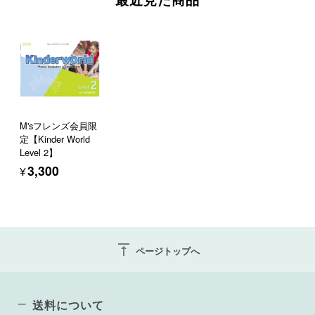
M'sフレンズ会員限
定【Kinder World
Level 2】
¥3,300
vertical_align_top
ページトップへ
送料について