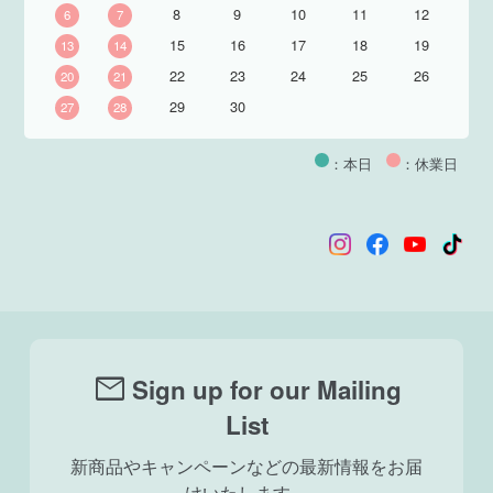
8
9
10
11
12
6
7
15
16
17
18
19
13
14
22
23
24
25
26
20
21
29
30
27
28
：本日
：休業日
mail
Sign up for our Mailing
List
新商品やキャンペーンなどの最新情報をお届
けいたします。