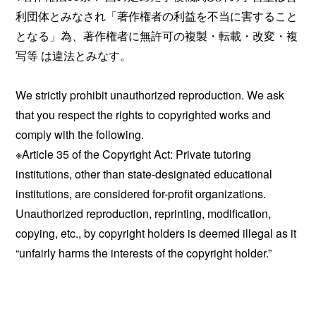
利団体とみなされ「著作権者の利益を不当に害すること
となる」為、著作権者に無許可の複製・転載・改変・複
写等 は違法とみなす。
We strictly prohibit unauthorized reproduction. We ask
that you respect the rights to copyrighted works and
comply with the following.
※Article 35 of the Copyright Act: Private tutoring
institutions, other than state-designated educational
institutions, are considered for-profit organizations.
Unauthorized reproduction, reprinting, modification,
copying, etc., by copyright holders is deemed illegal as it
“unfairly harms the interests of the copyright holder.”