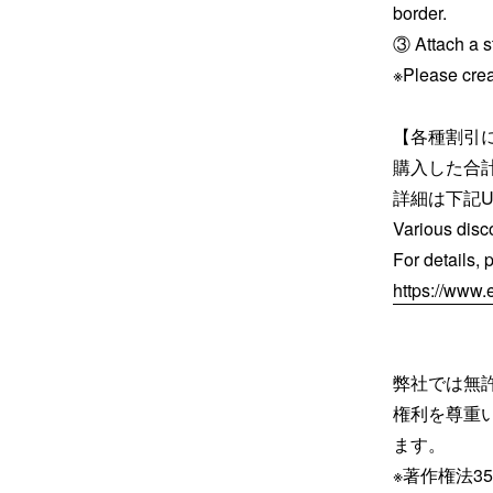
border.
③ Attach a st
※Please crea
【各種割引について
購入した合
詳細は下記U
Various disc
For details, 
https://www
弊社では無
権利を尊重
ます。
※著作権法3