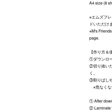
A4 size (8 s
※エムズフ
ドいただけ
※M's Friends
page.
【作り方＆使い方
①ダウンロ
②切り抜い
く。
③割りばし
※危なくな
① After downl
② Laminate t