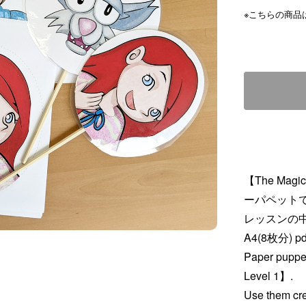
※こちらの商品は
【The Mag
ーパペット
レッスンの
A4(8枚分) p
Paper puppet
Level 1】.
Use them cre