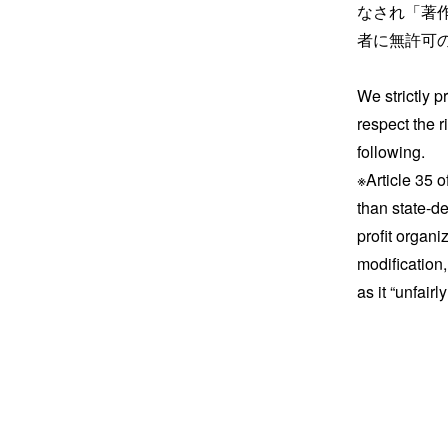
なされ「著
者に無許可
We strictly p
respect the 
following.
※Article 35 o
than state-de
profit organi
modification,
as it “unfairl