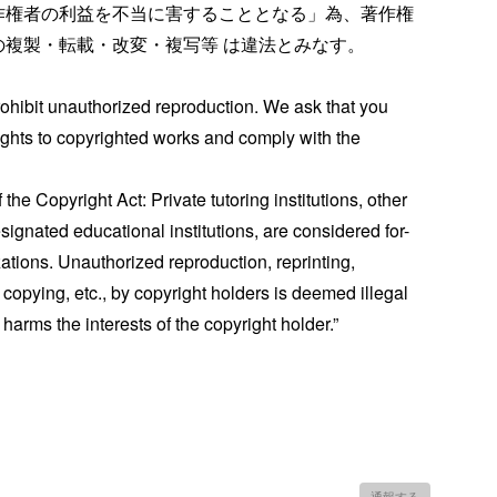
作権者の利益を不当に害することとなる」為、著作権
の複製・転載・改変・複写等 は違法とみなす。
rohibit unauthorized reproduction. We ask that you
rights to copyrighted works and comply with the
f the Copyright Act: Private tutoring institutions, other
signated educational institutions, are considered for-
zations. Unauthorized reproduction, reprinting,
 copying, etc., by copyright holders is deemed illegal
y harms the interests of the copyright holder.”
通報する